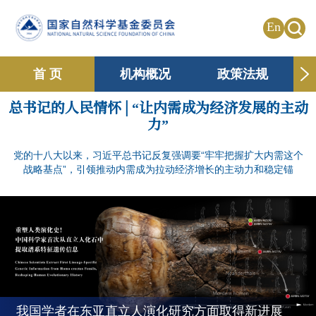
En
首 页
机构概况
政策法规
总书记的人民情怀 | “让内需成为经济发展的主动
申请资助
国际合作
共享传播
力”
信息公开
专题栏目
党的十八大以来，习近平总书记反复强调要“牢牢把握扩大内需这个
战略基点”，引领推动内需成为拉动经济增长的主动力和稳定锚
我国学者在东亚直立人演化研究方面取得新进展