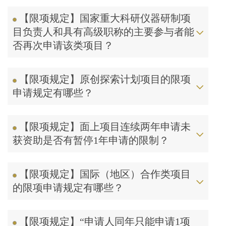
【限项规定】国家重大科研仪器研制项
目负责人和具有高级职称的主要参与者能
否再次申请该类项目？
【限项规定】原创探索计划项目的限项
申请规定有哪些？
【限项规定】面上项目连续两年申请未
获资助是否有暂停1年申请的限制？
【限项规定】国际（地区）合作类项目
的限项申请规定有哪些？
【限项规定】“申请人同年只能申请1项