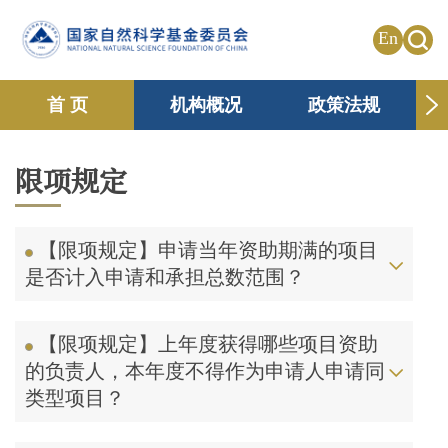
En
首 页
机构概况
政策法规
申请资助
国际合作
共享传播
限项规定
信息公开
专题栏目
【限项规定】申请当年资助期满的项目
是否计入申请和承担总数范围？
【限项规定】上年度获得哪些项目资助
的负责人，本年度不得作为申请人申请同
类型项目？