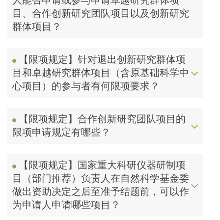
人能否申请或参与申请卓越研究群体项
目、合作创新研究团队项目以及创新研究
群体项目？
【限项规定】针对退出创新研究群体项
目和卓越研究群体项目（含原基础科学中
心项目）的参与者有何限项要求？
【限项规定】合作创新研究团队项目的
限项申请规定有哪些？
【限项规定】国家重大科研仪器研制项
目（部门推荐）负责人在自然科学基金委
做出资助决定之后至准予结题前，可以作
为申请人申请哪些项目？