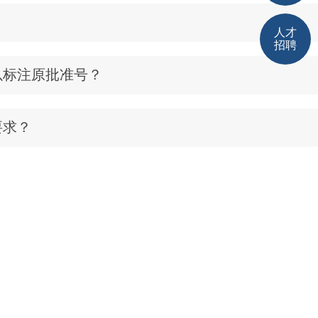
？
人才
招聘
以标注原批准号？
要求？