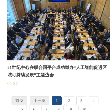
21世纪中心在联合国平台成功举办“人工智能促进区
域可持续发展”主题边会
04-27
首页
上一页
1
2
3
4
5
6
7
8
9
10
...