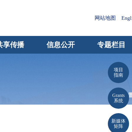
网站地图
Engl
共享传播
信息公开
专题栏目
项目
指南
当前位
Grants
系统
新媒体
矩阵