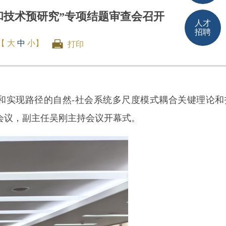
和技术预研究”专项结题审查会召开
人才
招聘
【
大
中
小
】
打印
和实现路径的自然-社会系统多尺度模式耦合关键理论和
会议，副主任吴刚主持会议开幕式。