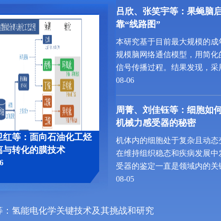
吕欣、张笑宇等：果蝇脑
靠“线路图”
本研究基于目前最大规模的成
规模脑网络通信模型，用简化
信号传播过程。结果发现，采
网络结构，就能产生与实际脑
08-06
络连接，这种功能特异性会迅
果蝇大脑的功能并不只取决于
周菁、刘佳钰等：细胞如何
络拓扑结构是塑造脑功能的重
机械力感受器的秘密
卫红等：面向石油化工烃
机体内的细胞处于复杂且动态
离与转化的膜技术
在维持组织稳态和疾病发展中
6
受器的鉴定一直是领域内的关
道的细胞膜上的力学感受器，
08-05
1（DDR1）感知和响应力学
径。该综述提供了对DDR1
等：氢能电化学关键技术及其挑战和研究
信号转导途径开发新药物、实