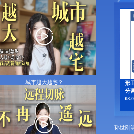
城市越大越宅？
邢
分
08-0
孙世刚