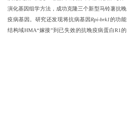
演化基因组学方法，成功克隆三个新型马铃薯抗晚
疫病基因。研究还发现将抗病基因
Rpi-brk1
的功能
结构域HMA“嫁接”到已失效的抗晚疫病蛋白R1的
末端后，可使其重新获得抗性功能。该研究系统研
究了马铃薯中抗病基因的进化规律，提出抗病基因
快速克隆的可行案例，首次提出“即插即用”的抗性
基因设计路线为快速培育广谱抗病品种提供了全新
思路。
上一篇：
我国学者在费托合成研究方面取
得进展
下一篇：
我国学者与海外合作者在史前人