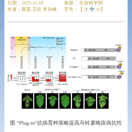
日期：
2025-11-10
来源：
生命科学部
作者：
瞿昊 王臣 李兴峰
字号：【
大
中
小
】
图 “Plug-in“抗病育种策略提高马铃薯晚疫病抗性