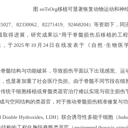
图 enTsOrg移植可显著恢复动物运动和神
7、82330062、82271419、92468204）等
成果以“用于脊髓损伤后移植的工程化胸段脊髓类器官（Enginee
ord injury）”为题，于2025年10月24日在线发表于《自然·生物
髓结构与功能破坏，导致损伤平面以下出现感觉、运动
康，也显著加重了社会医疗负担。由于脊髓不同节段在细
。传统干细胞移植或脊髓类器官治疗难以实现与宿主损伤
成与空间结构的类器官，对于推动脊髓损伤精准修复与功
 Hydroxides, LDH）联合诱导性多能干细胞（Induced 
脊髓类器官（engineered thoracic spinal cor