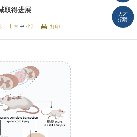
域取得进展
人才
招聘
号：【
大
中
小
】
打印