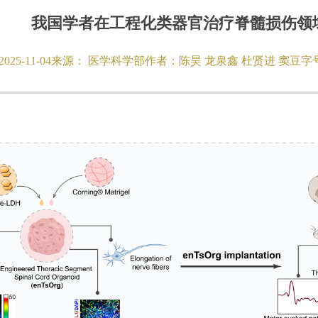
我国学者在工程化类器官治疗脊髓损伤领
2025-11-04
来源：
医学科学部
作者：
陈昊 龙泉鑫 杜贤进 窦豆
字