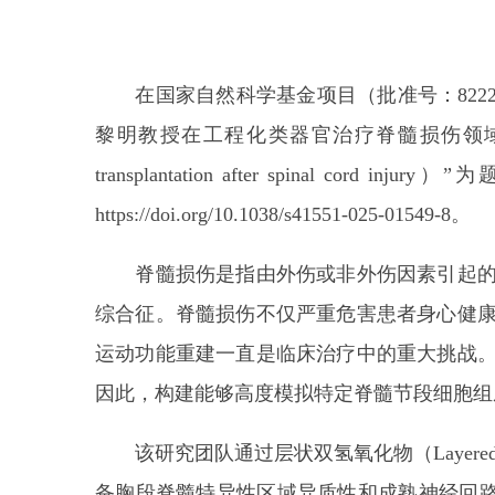
在国家自然科学基金项目（批准号：8222502
黎明教授在工程化类器官治疗脊髓损伤领域取得进展，研究
transplantation after spinal c
https://doi.org/10.1038/s41551-025-01549-8。
脊髓损伤是指由外伤或非外伤因素引起的脊
综合征。脊髓损伤不仅严重危害患者身心健
运动功能重建一直是临床治疗中的重大挑战
因此，构建能够高度模拟特定脊髓节段细胞组
该研究团队通过层状双氢氧化物（Layered Double
备胸段脊髓特异性区域异质性和成熟神经回路结构的工程化胸段