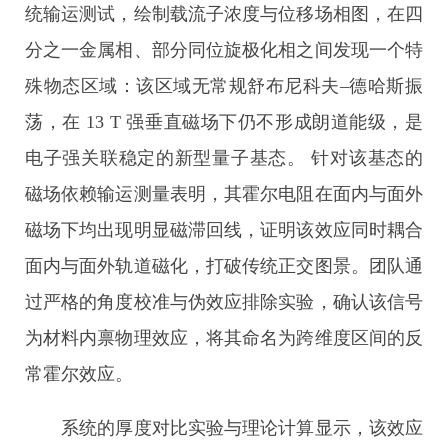
统输运测试，绘制载流子浓度与位移场相图，在四
分之一金属相、部分同位旋极化相之间发现一个特
殊物态区域：该区域无常规舒布尼科夫–德哈斯振
荡，在 13 T 强垂直磁场下仍不形成朗道能级，是
电子强关联稳定的新型量子基态。 针对该基态的
磁场依赖输运测量表明，其霍尔电阻在面内与面外
磁场下均出现明显磁滞回线，证明该效应同时耦合
面内与面外轨道磁化，打破传统正交图景。团队通
过严格的角度校准与伪效应排除实验，确认该信号
为材料内禀物理效应，将其命名为跨维度区间的反
常霍尔效应。
系统的厚度对比实验与理论计算显示，该效应