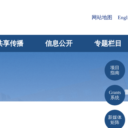
网站地图
Engl
共享传播
信息公开
专题栏目
项目
指南
当前位
Grants
系统
新媒体
矩阵