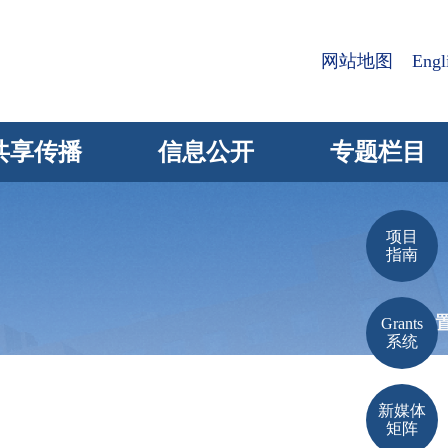
网站地图
Engl
共享传播
信息公开
专题栏目
项目
指南
当前位
Grants
系统
新媒体
矩阵