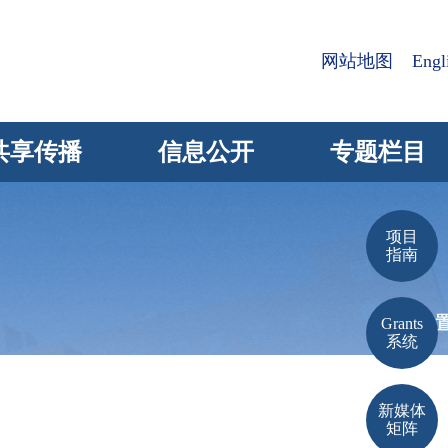
网站地图
Engl
共享传播
信息公开
专题栏目
项目
指南
当前位
Grants
系统
新媒体
矩阵