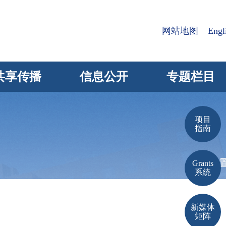
网站地图
Engl
共享传播
信息公开
专题栏目
项目
指南
当前位
Grants
系统
新媒体
矩阵