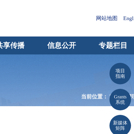
网站地图
Engl
共享传播
信息公开
专题栏目
项目
指南
当前位置：
首页 >
管
Grants
系统
新媒体
矩阵