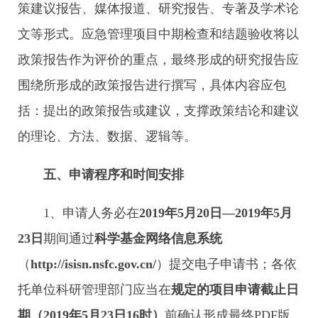
策建议报告、媒体报道、研究报告、专著及学术论
文等形式。应急管理项目中期检查和结题验收将以
政策报告作为评价的重点，最终形成的研究报告应
围绕所形成的政策报告进行撰写，具体内容应包
括：提出的政策报告或建议，支撑政策结论和建议
的理论、方法、数据、逻辑等。
五、申请程序和时间安排
1、申请人务必在
2019
年
5
月
20
日—
2019
年
5
月
23
日
期间通过
科学基金网络信息系统
（
http://isisn.nsfc.gov.cn/
）提交电子申请书；各依
托单位科研管理部门应当在
规定的项目申请截止日
期（
2019
年
5
月
23
日
16
时）
前确认形成最终PDF版