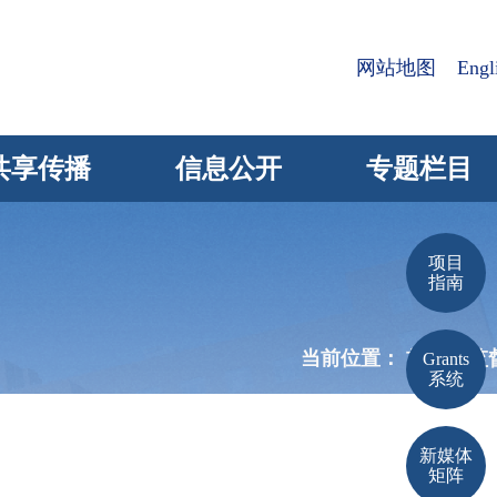
网站地图
Engl
共享传播
信息公开
专题栏目
项目
指南
当前位置：
首页 >
监
Grants
系统
新媒体
矩阵