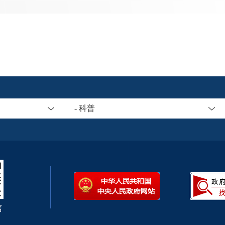
- 科普
信