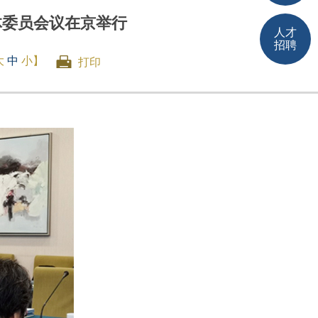
体委员会议在京举行
人才
招聘
大
中
小
】
打印