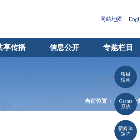
网站地图
Engl
共享传播
信息公开
专题栏目
项目
指南
当前位置：
首页 >
监
Grants
系统
新媒体
矩阵