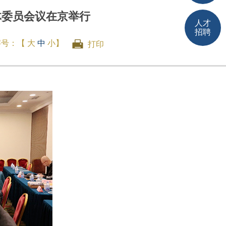
体委员会议在京举行
人才
招聘
字号：【
大
中
小
】
打印