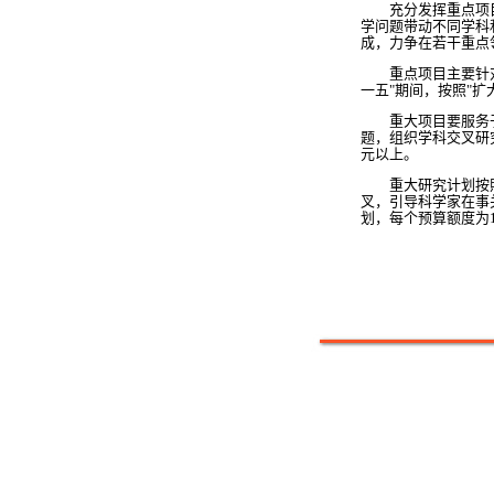
充分发挥重点项目
学问题带动不同学科
成，力争在若干重点
重点项目主要针对我
一五"期间，按照"扩
重大项目要服务于
题，组织学科交叉研究
元以上。
重大研究计划按照"
叉，引导科学家在事
划，每个预算额度为1